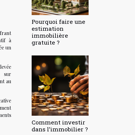
Pourquoi faire une
estimation
frant
immobilière
tif à
gratuite ?
ée un
levée
r sur
ent au
ative
tement
ments
Comment investir
dans l’immobilier ?