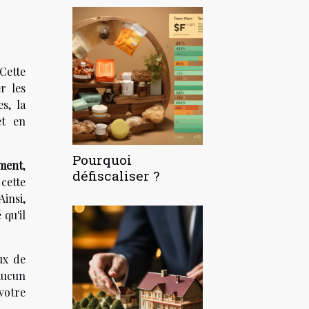
 Cette
r les
s, la
et en
Pourquoi
ment
,
défiscaliser ?
 cette
insi,
 qu'il
ux de
aucun
votre