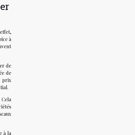
er
ffet,
pice à
uvent
ier de
rée de
 prix
ial.
 Cela
iétés
scaux
e à la