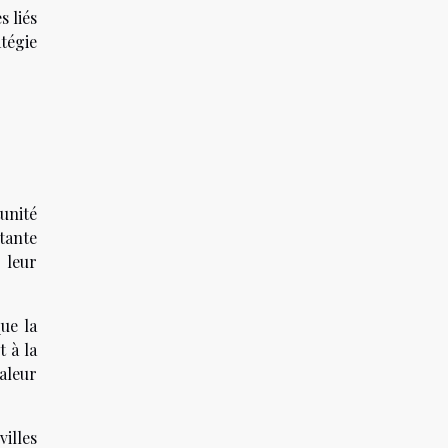
s liés
atégie
unité
stante
 leur
ue la
 à la
valeur
villes