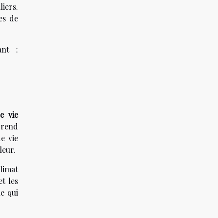
iers.
es de
ant :
e vie
 rend
e vie
leur.
limat
t les
e qui