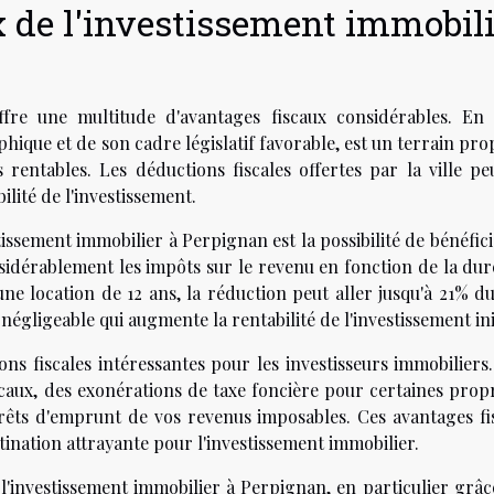
x de l'investissement immobili
fre une multitude d'avantages fiscaux considérables. En e
hique et de son cadre législatif favorable, est un terrain pro
s rentables. Les déductions fiscales offertes par la ville pe
lité de l'investissement.
issement immobilier à Perpignan est la possibilité de bénéfic
onsidérablement les impôts sur le revenu en fonction de la du
ne location de 12 ans, la réduction peut aller jusqu'à 21% du
égligeable qui augmente la rentabilité de l'investissement init
ns fiscales intéressantes pour les investisseurs immobiliers.
aux, des exonérations de taxe foncière pour certaines propr
térêts d'emprunt de vos revenus imposables. Ces avantages fi
nation attrayante pour l'investissement immobilier.
 l'investissement immobilier à Perpignan, en particulier grâc